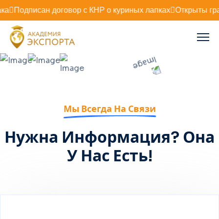
Подписан договор с КНР о куриных лапках
Открыты гран
Мы Всегда На Связи
Нужна Информация? Она
У Нас Есть!